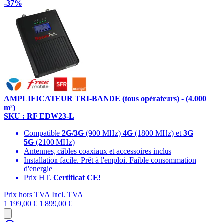
-37%
AMPLIFICATEUR TRI-BANDE (tous opérateurs) - (4.000
m²)
SKU : RF EDW23-L
Compatible
2G/3G
(900 MHz)
4G
(1800 MHz) et
3G
5G
(2100 MHz)
Antennes, câbles coaxiaux et accessoires inclus
Installation facile. Prêt à l'emploi. Faible consommation
d'énergie
Prix HT.
Certificat CE!
Prix hors TVA
Incl. TVA
1 199,00 €
1 899,00 €