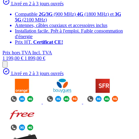
Livré en 2 à 3 jours ouvrés
Compatible
2G/3G
(900 MHz)
4G
(1800 MHz) et
3G
5G
(2100 MHz)
Antennes, câbles coaxiaux et accessoires inclus
Installation facile. Prêt à l'emploi. Faible consommation
d'énergie
Prix HT.
Certificat CE!
Prix hors TVA
Incl. TVA
1 199,00 €
1 899,00 €
Livré en 2 à 3 jours ouvrés