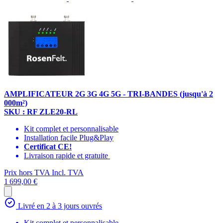
AMPLIFICATEUR 2G 3G 4G 5G - TRI-BANDES (jusqu'à 2
000m²)
SKU : RF ZLE20-RL
Kit complet et personnalisable
Installation facile Plug&Play
Certificat CE!
Livraison rapide et gratuite
Prix hors TVA
Incl. TVA
1 699,00 €
Livré en 2 à 3 jours ouvrés
Kit complet et personnalisable