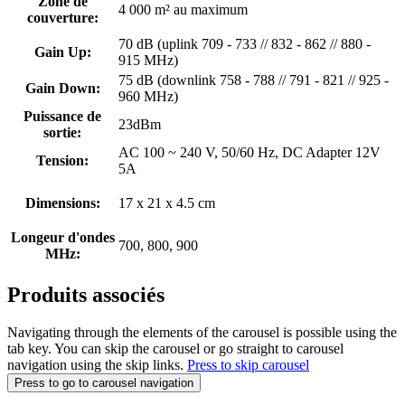
Zone de
4 000 m² au maximum
couverture:
70 dB (uplink 709 - 733 // 832 - 862 // 880 -
Gain Up:
915 MHz)
75 dB (downlink 758 - 788 // 791 - 821 // 925 -
Gain Down:
960 MHz)
Puissance de
23dBm
sortie:
AC 100 ~ 240 V, 50/60 Hz, DC Adapter 12V
Tension:
5A
Dimensions:
17 x 21 x 4.5 cm
Longeur d'ondes
700, 800, 900
MHz:
Produits associés
Navigating through the elements of the carousel is possible using the
tab key. You can skip the carousel or go straight to carousel
navigation using the skip links.
Press to skip carousel
Press to go to carousel navigation