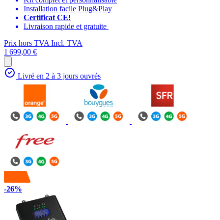
Installation facile Plug&Play
Certificat CE!
Livraison rapide et gratuite
Prix hors TVA
Incl. TVA
1 699,00 €
Livré en 2 à 3 jours ouvrés
-26%