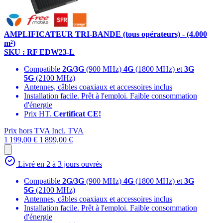
AMPLIFICATEUR TRI-BANDE (tous opérateurs) - (4.000
m²)
SKU : RF EDW23-L
Compatible
2G/3G
(900 MHz)
4G
(1800 MHz) et
3G
5G
(2100 MHz)
Antennes, câbles coaxiaux et accessoires inclus
Installation facile. Prêt à l'emploi. Faible consommation
d'énergie
Prix HT.
Certificat CE!
Prix hors TVA
Incl. TVA
1 199,00 €
1 899,00 €
Livré en 2 à 3 jours ouvrés
Compatible
2G/3G
(900 MHz)
4G
(1800 MHz) et
3G
5G
(2100 MHz)
Antennes, câbles coaxiaux et accessoires inclus
Installation facile. Prêt à l'emploi. Faible consommation
d'énergie