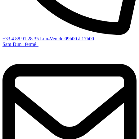
+33 4 88 91 28 35
Lun-Ven de 09h00 à 17h00
Sam-Dim : fermé