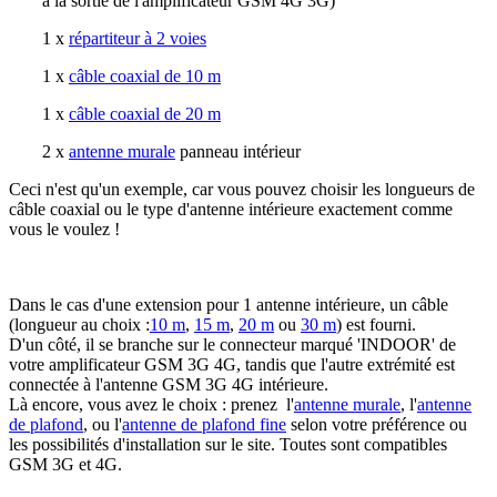
à la sortie de l'amplificateur GSM 4G 3G)
1 x
répartiteur à 2 voies
1 x
câble coaxial de 10 m
1 x
câble coaxial de 20 m
2 x
antenne murale
panneau intérieur
Ceci n'est qu'un exemple, car vous pouvez choisir les longueurs de
câble coaxial ou le type d'antenne intérieure exactement comme
vous le voulez !
Dans le cas d'une extension pour 1 antenne intérieure, un câble
(longueur au choix :
10 m
,
15 m
,
20 m
ou
30 m
) est fourni.
D'un côté, il se branche sur le connecteur marqué 'INDOOR' de
votre amplificateur GSM 3G 4G, tandis que l'autre extrémité est
connectée à l'antenne GSM 3G 4G intérieure.
Là encore, vous avez le choix : prenez l'
antenne murale
, l'
antenne
de plafond
, ou l'
antenne de plafond fine
selon votre préférence ou
les possibilités d'installation sur le site. Toutes sont compatibles
GSM 3G et 4G.