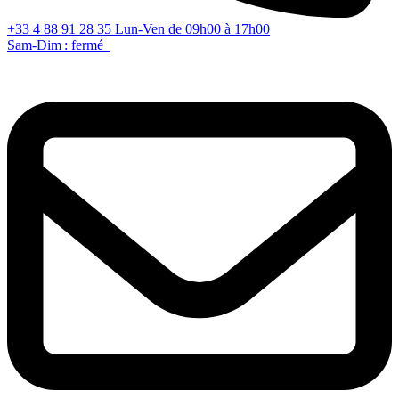
+33 4 88 91 28 35
Lun-Ven de 09h00 à 17h00
Sam-Dim : fermé