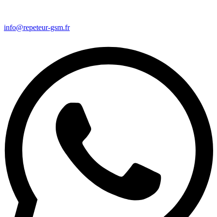
info@repeteur-gsm.fr