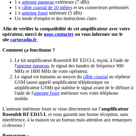
1 x
antenne panneau
extérieure (7 dBi)
1 x
câble coaxial de 10 mètres
et ses connecteurs prémontés
1 x
antenne fouet
intérieure (5 dBi)
Un mode d'emploi et des instructions clairs
Afin de vérifier la compatibilité de cet amplificateur avec votre
opérateur, merci de
nous contacter
ou vous informer sur le
site
cartoradio.fr
Comment ça fonctionne ?
Le kit amplificateur Rosenfelt RF ED15-L reçoit, à l'aide de
l'
antenne panneau
, le signal des bandes de fréquence 900
MHz et 1800 MHz de votre opérateur.
Le signal est transmis au moyen du
câble coaxial
au répéteur
GSM (aussi appelé amplificateur téléphonique ou
amplificateur GSM) qui stabilse le signal avant de le diffuser à
l'aide de l'
antenne fouet
intérieure vers votre téléphone
mobile.
L'antenne intérieure fouet se visse directement sur l’
amplificateur
Rosenfelt RF ED15-L
et vous garantit une bonne réception, sans
interférence, à la maison ou au bureau mais attention aux remarques
ci-dessous !
Remarques :