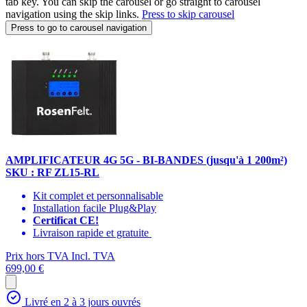
tab key. You can skip the carousel or go straight to carousel
navigation using the skip links.
Press to skip carousel
Press to go to carousel navigation
AMPLIFICATEUR 4G 5G - BI-BANDES (jusqu'à 1 200m²)
SKU : RF ZL15-RL
Kit complet et personnalisable
Installation facile Plug&Play
Certificat CE!
Livraison rapide et gratuite
Prix hors TVA
Incl. TVA
699,00 €
Livré en 2 à 3 jours ouvrés