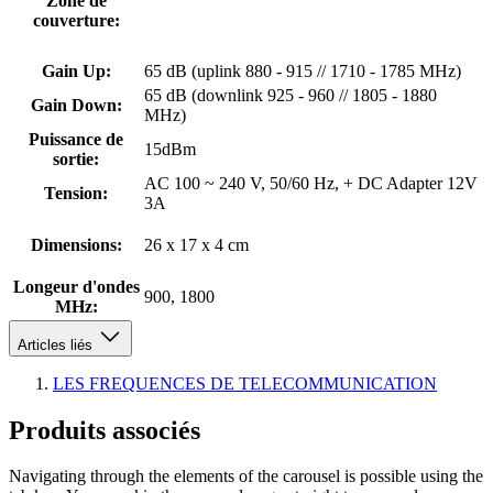
Zone de
couverture:
Gain Up:
65 dB (uplink 880 - 915 // 1710 - 1785 MHz)
65 dB (downlink 925 - 960 // 1805 - 1880
Gain Down:
MHz)
Puissance de
15dBm
sortie:
AC 100 ~ 240 V, 50/60 Hz, + DC Adapter 12V
Tension:
3A
Dimensions:
26 x 17 x 4 cm
Longeur d'ondes
900, 1800
MHz:
Articles liés
LES FREQUENCES DE TELECOMMUNICATION
Produits associés
Navigating through the elements of the carousel is possible using the