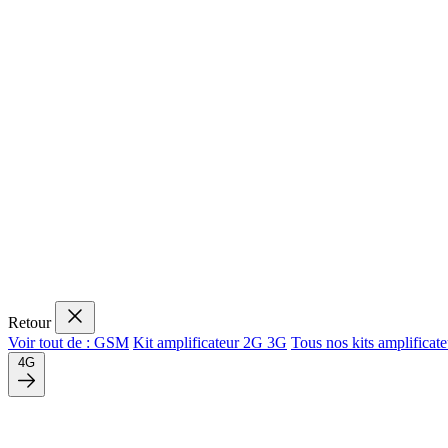
Retour
Voir tout de : GSM
Kit amplificateur 2G 3G
Tous nos kits amplifica
4G