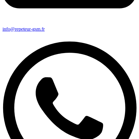
info@repeteur-gsm.fr