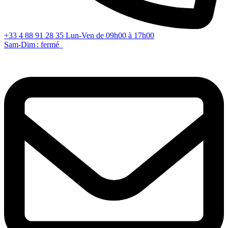
+33 4 88 91 28 35
Lun-Ven de 09h00 à 17h00
Sam-Dim : fermé