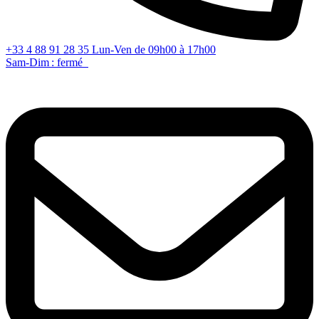
+33 4 88 91 28 35
Lun-Ven de 09h00 à 17h00
Sam-Dim : fermé