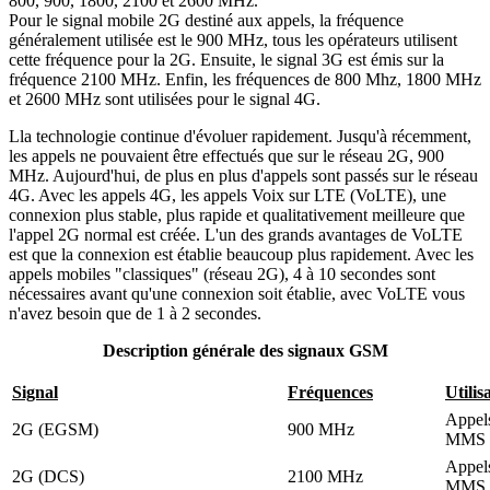
800, 900, 1800, 2100 et 2600 MHz.
Pour le signal mobile 2G destiné aux appels, la fréquence
généralement utilisée est le 900 MHz, tous les opérateurs utilisent
cette fréquence pour la 2G. Ensuite, le signal 3G est émis sur la
fréquence 2100 MHz. Enfin, les fréquences de 800 Mhz, 1800 MHz
et 2600 MHz sont utilisées pour le signal 4G.
Lla technologie continue d'évoluer rapidement. Jusqu'à récemment,
les appels ne pouvaient être effectués que sur le réseau 2G, 900
MHz. Aujourd'hui, de plus en plus d'appels sont passés sur le réseau
4G. Avec les appels 4G, les appels Voix sur LTE (VoLTE), une
connexion plus stable, plus rapide et qualitativement meilleure que
l'appel 2G normal est créée. L'un des grands avantages de VoLTE
est que la connexion est établie beaucoup plus rapidement. Avec les
appels mobiles "classiques" (réseau 2G), 4 à 10 secondes sont
nécessaires avant qu'une connexion soit établie, avec VoLTE vous
n'avez besoin que de 1 à 2 secondes.
Description générale des signaux GSM
Signal
Fréquences
Utilis
Appel
2G (EGSM)
900 MHz
MMS
Appel
2G (DCS)
2100 MHz
MMS