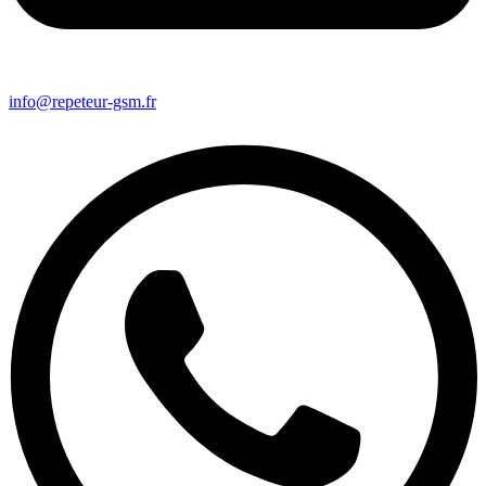
info@repeteur-gsm.fr