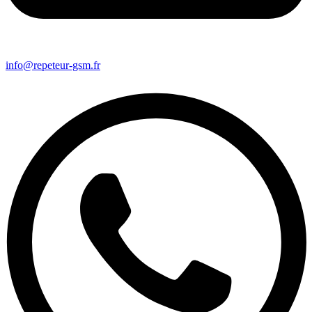
info@repeteur-gsm.fr