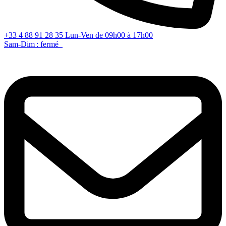
+33 4 88 91 28 35
Lun-Ven de 09h00 à 17h00
Sam-Dim : fermé