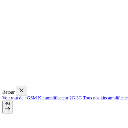
Retour
Voir tout de : GSM
Kit amplificateur 2G 3G
Tous nos kits amplifica
4G